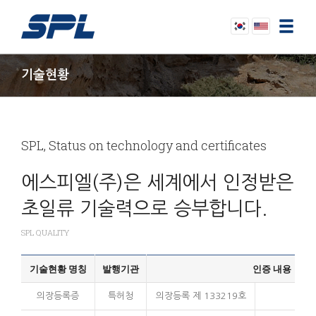
기술현황
Korean
English
SPL, Status on technology and certificates
에스피엘(주)은 세계에서 인정받은
초일류 기술력으로 승부합니다.
SPL QUALITY
기술현황 명칭
발행기관
인증 내용
의장등록증
특허청
의장등록 제 133219호
도로