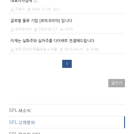
대표이사님께
근로자
2024.12.05
2
글로벌 물류 기업 [로릭코리아] 입니다.
로릭코리아
2020.05.27
1478
이제는 실화주와 실차주를 다이렉트 연결해드립니다
전국 온라인 화물운송 e-직콜
2019.04.25
1598
1
글쓰기
SPL 새소식
SPL 고객문의