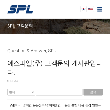
SPL 고객문의
Korean
English
Question & Answer, SPL
에스피엘(주) 고객문의 게시판입니
다.
SPL Q&A
검색
[WE하다] 장애인 운동선수/장애예술인 고용을 통한 비용 절감 방안 안내드립니다