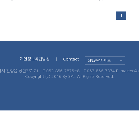
1
개인정보취급방침
|
Contact
SPL관련사이트
시 진량읍 공단2로 71
T.053-856-7875~8
F.053-856-7874
E. master@
Copyright (c) 2016 By SPL. All Rights Reserved.